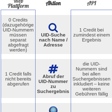
Web
Aktion
API
Plattform
0 Credits
(dazugehörige
UID-Nummern
1 Credit bei
müssen
UID-Suche
zumindest einem
separat
nach Name /
Ergebnis
abgefragt
Adresse
werden)
die UID-
Nummern sind
1 Credit falls
bei allen
Abruf der
nicht bereits
Suchergebnissen
UID-Nummer
abgerufen
inkludiert – keine
zu
weiteren
Suchergebnis
Gebühren fällig