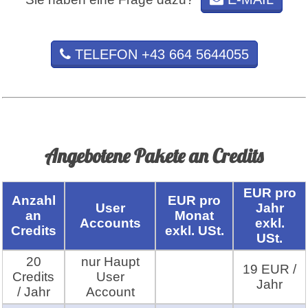
TELEFON +43 664 5644055
Angebotene Pakete an Credits
EUR pro
Anzahl
EUR pro
User
Jahr
an
Monat
Accounts
exkl.
Credits
exkl. USt.
USt.
20
nur Haupt
19 EUR /
Credits
User
Jahr
/ Jahr
Account