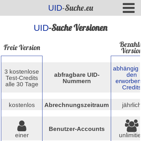
-Suche.eu
UID
-Suche Versionen
UID
Bezahlt
Freie Version
Versio
abhängig 
3 kostenlose
abfragbare UID-
den
Test-Credits
Nummern
erworbe
alle 30 Tage
Credit
kostenlos
Abrechnungszeitraum
jährlic
Benutzer-Accounts
einer
unlimitie