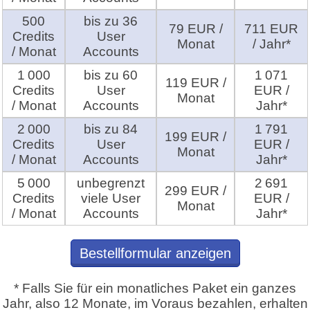
500
bis zu 36
79 EUR /
711 EUR
Credits
User
Monat
/ Jahr*
/ Monat
Accounts
1 000
bis zu 60
1 071
119 EUR /
Credits
User
EUR /
Monat
/ Monat
Accounts
Jahr*
2 000
bis zu 84
1 791
199 EUR /
Credits
User
EUR /
Monat
/ Monat
Accounts
Jahr*
5 000
unbegrenzt
2 691
299 EUR /
Credits
viele User
EUR /
Monat
/ Monat
Accounts
Jahr*
Bestellformular anzeigen
* Falls Sie für ein monatliches Paket ein ganzes
Jahr, also 12 Monate, im Voraus bezahlen, erhalten