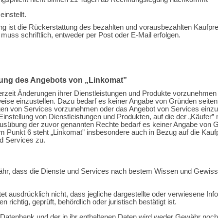
instellt.
ng ist die Rückerstattung des bezahlten und vorausbezahlten Kaufpr
muss schriftlich, entweder per Post oder E-Mail erfolgen.
lung des Angebots von „Linkomat”
erzeit Änderungen ihrer Dienstleistungen und Produkte vorzunehmen 
lweise einzustellen. Dazu bedarf es keiner Angabe von Gründen seiten
gen von Services vorzunehmen oder das Angebot von Services einzust
instellung von Dienstleistungen und Produkten, auf die der „Käufer”
usübung der zuvor genannten Rechte bedarf es keiner Angabe von G
Punkt 6 steht „Linkomat” insbesondere auch in Bezug auf die Kaufp
d Services zu.
währ, dass die Dienste und Services nach bestem Wissen und Gewiss
et ausdrücklich nicht, dass jegliche dargestellte oder verwiesene Info
 richtig, geprüft, behördlich oder juristisch bestätigt ist.
er Datenbank und der in ihr enthaltenen Daten wird weder Gewähr no