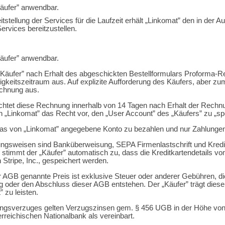
Käufer” anwendbar.
itstellung der Services für die Laufzeit erhält „Linkomat” den in der A
Services bereitzustellen.
Käufer” anwendbar.
 „Käufer” nach Erhalt des abgeschickten Bestellformulars Proforma-R
igkeitszeitraum aus. Auf explizite Aufforderung des Käufers, aber zum
echnung aus.
lichtet diese Rechnung innerhalb von 14 Tagen nach Erhalt der Rechnu
ich „Linkomat” das Recht vor, den „User Account” des „Käufers” zu „sp
 das von „Linkomat” angegebene Konto zu bezahlen und nur Zahlungen
ngsweisen sind Banküberweisung, SEPA Firmenlastschrift und Kredi
 stimmt der „Käufer” automatisch zu, dass die Kreditkartendetails vo
 Stripe, Inc., gespeichert werden.
 AGB genannte Preis ist exklusive Steuer oder anderer Gebühren, d
ng oder den Abschluss dieser AGB entstehen. Der „Käufer” trägt diese
 zu leisten.
ungsverzuges gelten Verzugszinsen gem. § 456 UGB in der Höhe von
rreichischen Nationalbank als vereinbart.