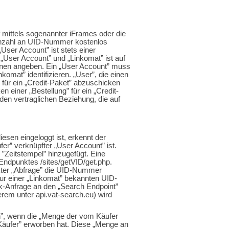
f mittels sogenannter iFrames oder die
 Anzahl an UID-Nummer kostenlos
User Account” ist stets einer
User Account” und „Linkomat” ist auf
ionen angeben. Ein „User Account” muss
mat” identifizieren. „User”, die einen
 für ein „Credit-Paket” abzuschicken
 einer „Bestellung” für ein „Credit-
nden vertraglichen Beziehung, die auf
esen eingeloggt ist, erkennt der
fer” verknüpfter „User Account” ist.
”Zeitstempel” hinzugefügt. Eine
-Endpunktes /sites/getVID/get.php.
ckter „Abfrage” die UID-Nummer
ur einer „Linkomat” bekannten UID-
k-Anfrage an den „Search Endpoint”
erem unter api.vat-search.eu) wird
n”, wenn die „Menge der vom Käufer
 „Käufer” erworben hat. Diese „Menge an