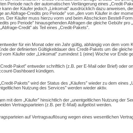
en Periode nach der automatischen Verlängerung eines „Credit-Paket
 kann der Käufer jedoch „Linkomat” ausdrücklich dazu anweisen, die 
e an Abfrage-Credits pro Periode” von „den vom Käufer in der mome
en. Der Käufer muss hierzu vorm und beim Abschicken Bestell-Formular
dits pro Periode” hinausgehenden Abfragen die gleiche Gebühr pro „
„Abfrage-Credit” als Teil eines „Credit-Pakets”.
ntweder für ein Monat oder ein Jahr gültig, abhängig von dem vom 
de der definierten Gültigkeitdauer des Credit-Pakets um die gleiche 
rd vom Käufer oder „Linkomat” zumindest 1 (eine) Woche vor Ende ge
Credit-Paket” entweder schriftlich (z.B. per E-Mail oder Brief) oder
Account-Dashboard kündigen.
„Credit-Pakets” wird der Status des „Käufers” wieder zu dem eines 
tgeltlichen Nutzung des Services” werden wieder aktiv.
n mit dem „Käufer” hinsichtlich der „unentgeltlichen Nutzung der Serv
eiden Vertragsparteien (z.B. per E-Mail) aufgelöst werden.
ragsparteien auf Vertragsauflösung wegen eines wesentlichen Vertrag