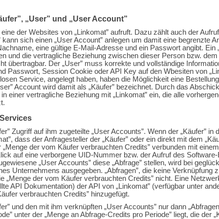
ufer”, „User” und „User Account”
e eine der Websites von „Linkomat” aufruft. Dazu zählt auch der Aufru
” kann sich einen „User Account” anlegen um damit eine begrenzte
achname, eine gültige E-Mail-Adresse und ein Passwort angibt. Ein „
 und die vertragliche Beziehung zwischen dieser Person bzw. dem „
ht übertragbar. Der „User” muss korrekte und vollständige Informat
nd Passwort, Session Cookie oder API Key auf den Wbesiten von „Linko
losen Service, angelegt haben, haben die Möglichkeit eine Bestellung
ser” Account wird damit als „Käufer” bezeichnet. Durch das Abschicken
” in einer vertragliche Beziehung mit „Linkomat” ein, die alle vorherge
t.
 Services
” Zugriff auf ihm zugeteilte „User Accounts”. Wenn der „Käufer” in di
t”, dass der Anfragesteller der „Käufer” oder ein direkt mit dem „Käu
r „Menge der vom Käufer verbrauchten Credits” verbunden mit einem 
er Klick auf eine verborgene UID-Nummer bzw. der Aufruf des Software
ugewiesene „User Accounts” diese „Abfrage” stellen, wird bei geglü
ines Unternehmens ausgegeben. „Abfragen”, die keine Verknüpfung z
e „Menge der vom Käufer verbrauchten Credits” nicht. Eine Netzwer
tellte API Dokumentation) der API von „Linkomat” (verfügbar unter and
ufer verbrauchten Credits” hinzugefügt.
er” und den mit ihm verknüpften „User Accounts” nur dann „Abfrage
ode” unter der „Menge an Abfrage-Credits pro Periode” liegt, die der