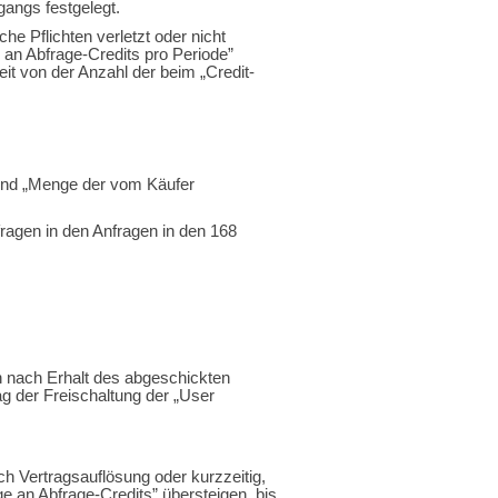
gangs festgelegt.
he Pflichten verletzt oder nicht
an Abfrage-Credits pro Periode”
eit von der Anzahl der beim „Credit-
l” und „Menge der vom Käufer
fragen in den Anfragen in den 168
n nach Erhalt des abgeschickten
g der Freischaltung der „User
ach Vertragsauflösung oder kurzzeitig,
 an Abfrage-Credits” übersteigen, bis