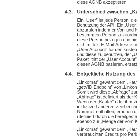
diese AGNB akzeptieren.
Unterschied zwischen „Kä
Ein „User” ist jede Person, di
Benutzung der API. Ein „User
abzurufen indem er Vor- und N
bestimmten Person zuzuordnen
diese Person bezogen und nic
sich mittels E-Mail-Adresse u
„User Account” für den kosten
und diese zu benutzen, der „U
Paket” tritt der „User Account
diesen AGNB basieren, ersetz
Entgeltliche Nutzung des
„Linkomat” gewährt dem „Käufer
„getVID Endpoint” von „Linkoma
Somit wird diese „Abfrage” zu
„Abfrage” ist definiert als d
Wenn der „Käufer” oder ihm z
inklusive Ländervorzeichen e
Nummer enthalten, erhöhen di
(definiert durch die bereitges
ebenso zur „Menge der vom Kä
„Linkomat” gewährt dem „Käuf
verbrauchten Credits pro Peri