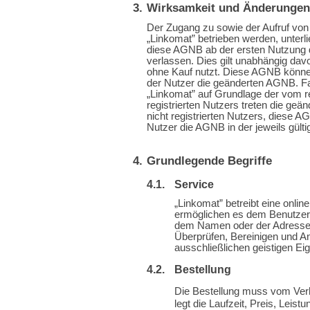
Wirksamkeit und Änderungen
Der Zugang zu sowie der Aufruf vo
„Linkomat” betrieben werden, unter
diese AGNB ab der ersten Nutzung de
verlassen. Dies gilt unabhängig davo
ohne Kauf nutzt. Diese AGNB können
der Nutzer die geänderten AGNB. Fal
„Linkomat” auf Grundlage der vom reg
registrierten Nutzers treten die geä
nicht registrierten Nutzers, diese 
Nutzer die AGNB in der jeweils gült
Grundlegende Begriffe
Service
„Linkomat” betreibt eine on
ermöglichen es dem Benutzer
dem Namen oder der Adresse z
Überprüfen, Bereinigen und A
ausschließlichen geistigen Ei
Bestellung
Die Bestellung muss vom Verk
legt die Laufzeit, Preis, Leis