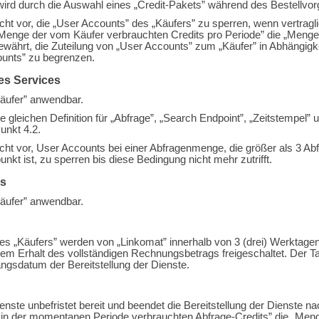
wird durch die Auswahl eines „Credit-Pakets” während des Bestellvor
ht vor, die „User Accounts” des „Käufers” zu sperren, wenn vertraglic
„Menge der vom Käufer verbrauchten Credits pro Periode” die „Menge 
gewährt, die Zuteilung von „User Accounts” zum „Käufer” in Abhängigk
ounts” zu begrenzen.
es Services
Käufer” anwendbar.
die gleichen Definition für „Abfrage”, „Search Endpoint”, „Zeitstempe
unkt 4.2.
cht vor, User Accounts bei einer Abfragenmenge, die größer als 3 Ab
kt ist, zu sperren bis diese Bedingung nicht mehr zutrifft.
es
„Käufer” anwendbar.
es „Käufers” werden von „Linkomat” innerhalb von 3 (drei) Werktage
dem Erhalt des vollständigen Rechnungsbetrags freigeschaltet. Der Ta
angsdatum der Bereitstellung der Dienste.
Dienste unbefristet bereit und beendet die Bereitstellung der Dienste n
in der momentanen Periode verbrauchten Abfrage-Credits” die „Menge