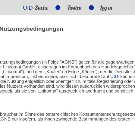
-Suche
Kosten
Log in
UID
d Nutzungsbedingungen
tzungsbedingungen (in Folge "AGNB") gelten für alle gegenwärtigen
r Linkomat GmbH, eingetragen im Firmenbuch des Handelsgerichts 
ge „Linkomat”), und dem „Käufer” (in Folge „Käufer”), der die Dienstle
aut Impressum, insbesondere, aber nicht beschränkt auf
UID
-Suche.e
 Nutzung entgeltlich oder unentgeltlich, mittels Registrierung oder 
s Nutzers vorhanden sind, wird diesen ausdrücklich widersprochen.
weit, als sie von „Linkomat” ausdrücklich anerkannt und schriftlich 
erbraucher im Sinne des österreichischen Konsumentenschutzgesetzes
n AGNB nur insofern, als ihnen zwingende Bestimmungen des ersten 