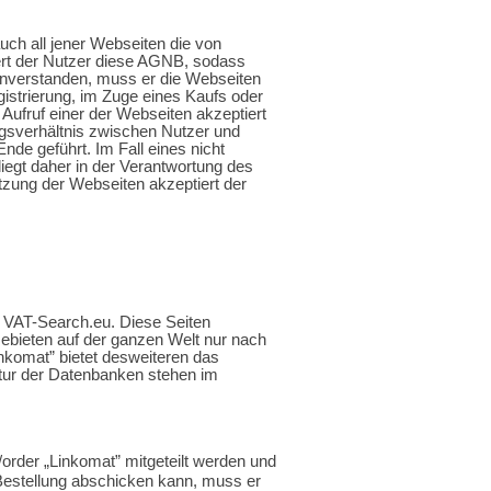
uch all jener Webseiten die von
ert der Nutzer diese AGNB, sodass
einverstanden, muss er die Webseiten
gistrierung, im Zuge eines Kaufs oder
ufruf einer der Webseiten akzeptiert
agsverhältnis zwischen Nutzer und
nde geführt. Im Fall eines nicht
liegt daher in der Verantwortung des
utzung der Webseiten akzeptiert der
 VAT-Search.eu. Diese Seiten
bieten auf der ganzen Welt nur nach
nkomat” bietet desweiteren das
tur der Datenbanken stehen im
order „Linkomat” mitgeteilt werden und
e Bestellung abschicken kann, muss er