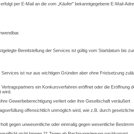
rfolgt per E-Mail an die vom „Käufer” bekanntgegebene E-Mail-Adr
anwendbar.
tgelegte Bereitstellung der Services ist gültig vom Startdatum bis z
 Services ist nur aus wichtigen Gründen aber ohne Fristsetzung zulä
Vertragspartners ein Konkursverfahren eröffnet oder die Eröffnung
 wird.
 ihre Gewerbeberechtigung verliert oder ihre Gesellschaft veräußert
agserfüllung offensichtlich unmöglich wird, wie z.B. durch gesetzli
erholt gegen unwesentliche oder einmalig gegen wesentliche Bestimm
ungspflicht nicht binnen 21 Tagen ab Rechnungslegung nachkommt