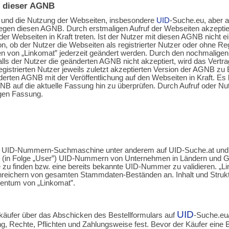
 dieser AGNB
n und die Nutzung der Webseiten, insbesondere
UID
-Suche.eu, aber a
liegen diesen AGNB. Durch erstmaligen Aufruf der Webseiten akzepti
r Webseiten in Kraft treten. Ist der Nutzer mit diesen AGNB nicht 
n, ob der Nutzer die Webseiten als registrierter Nutzer oder ohne Re
 von „Linkomat” jederzeit geändert werden. Durch den nochmaligen A
ls der Nutzer die geänderten AGNB nicht akzeptiert, wird das Vertr
istrierten Nutzer jeweils zuletzt akzeptierten Version der AGNB zu E
nderten AGNB mit der Veröffentlichung auf den Webseiten in Kraft. Es 
AGNB auf die aktuelle Fassung hin zu überprüfen. Durch Aufruf oder N
igen Fassung.
line UID-Nummern-Suchmaschine unter anderem auf UID-Suche.at und
 (in Folge „User”) UID-Nummern von Unternehmen in Ländern und Ge
u finden bzw. eine bereits bekannte UID-Nummer zu validieren. „Li
nreichern von gesamten Stammdaten-Beständen an. Inhalt und Struk
gentum von „Linkomat”.
UID
äufer über das Abschicken des Bestellformulars auf
-Suche.eu/
tung, Rechte, Pflichten und Zahlungsweise fest. Bevor der Käufer ein