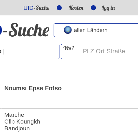
-Suche
Kosten
Log in
UID
-Suche
D
Wo?
Noumsi Epse Fotso
Marche
Cflp Koungkhi
Bandjoun