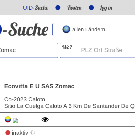
-Suche
Kosten
Log in
UID
-Suche
D
Wo?
Ecovitta E U SAS Zomac
Co-2023 Caloto
Sitio La Cuelga Caloto A 6 Km De Santander De Q
inaktiv