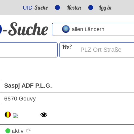
-Suche
Kosten
Log in
UID
-Suche
D
Wo?
Saspj ADF P.L.G.
6670 Gouvy
aktiv