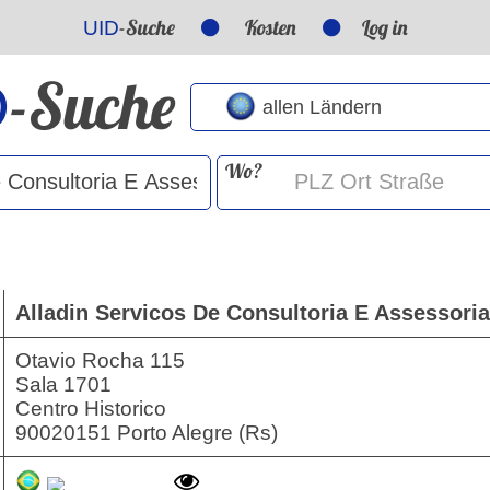
-Suche
Kosten
Log in
UID
-Suche
D
Wo?
Alladin Servicos De Consultoria E Assessori
Otavio Rocha 115
Sala 1701
Centro Historico
90020151 Porto Alegre (Rs)