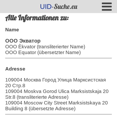
-Suche.eu
UID
Alle Informationen zu:
Name
ООО Экватор
OOO Èkvator (transliterierter Name)
OOO Equator (übersetzter Name)
Adresse
109004 Москва Город Улица Марксистская
20 Стр.8
109004 Moskva Gorod Ulica Marksistskaja 20
Str.8 (transliterierte Adresse)
109004 Moscow City Street Marksistskaya 20
Building 8 (übersetzte Adresse)