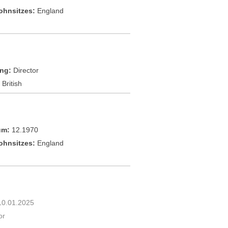
ohnsitzes:
England
ng:
Director
British
um:
12.1970
ohnsitzes:
England
10.01.2025
or