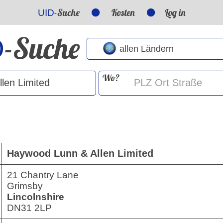
-Suche
Kosten
Log in
UID
-Suche
D
Wo?
Haywood Lunn & Allen Limited
21 Chantry Lane
Grimsby
Lincolnshire
DN31 2LP