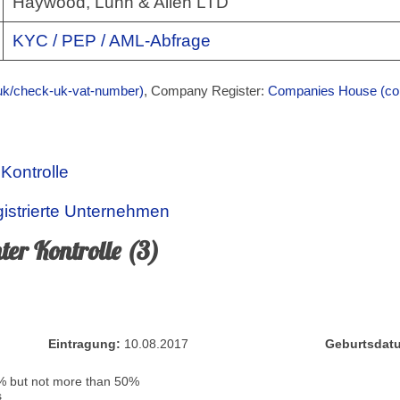
Haywood, Lunn & Allen LTD
KYC / PEP / AML-Abfrage
k/check-uk-vat-number)
, Company Register:
Companies House (co
 Kontrolle
gistrierte Unternehmen
ter Kontrolle (3)
Eintragung:
10.08.2017
Geburtsdat
% but not more than 50%
s